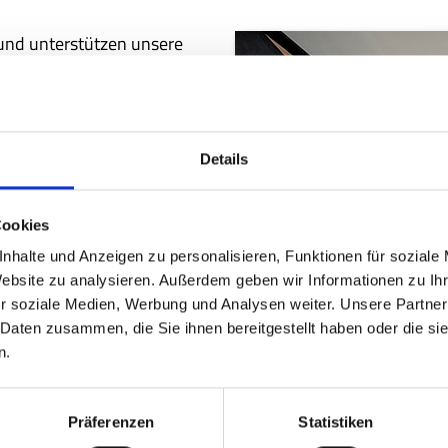
nd unterstützen unsere
hntelangen Expertise und
eidenschaft und
ertung von Sägespänen und
Details
chnet das Team der
Bodächtel
Cookies
ein Gespür für die Nutzung
nhalte und Anzeigen zu personalisieren, Funktionen für soziale
 sich in unserer Gesellschaft.
Website zu analysieren. Außerdem geben wir Informationen zu I
en führt dazu, dass sich der
r soziale Medien, Werbung und Analysen weiter. Unsere Partner
ahren
eine gesunde Erde
 Daten zusammen, die Sie ihnen bereitgestellt haben oder die s
ohnatmosphäre verbessert!
n.
Präferenzen
Statistiken