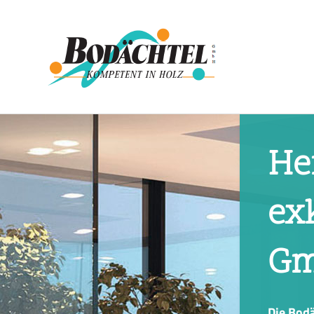
He
ex
Gm
Die Bodä