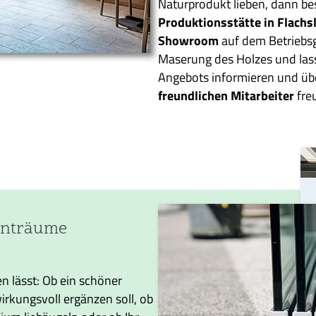
Naturprodukt lieben, dann be
Produktionsstätte in Flachs
Showroom
auf dem Betriebsge
Maserung des Holzes und lass
Angebots informieren und ü
freundlichen
Mitarbeiter
freu
ohnträume
n lässt: Ob ein schöner
rkungsvoll ergänzen soll, ob