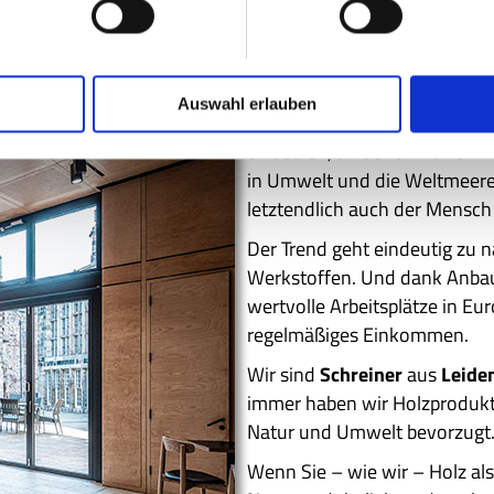
Es gibt in dieser Zeit keinen
Auswahl erlauben
Rohstoff
Holz
zu setzen: Lass
einsetzen, an denen früher P
in Umwelt und die Weltmeere,
letztendlich auch der Mensch
Der Trend geht eindeutig zu 
Werkstoffen. Und dank Anba
wertvolle Arbeitsplätze in E
regelmäßiges Einkommen.
Wir sind
Schreiner
aus
Leide
immer haben wir Holzprodukt
Natur und Umwelt bevorzugt
Wenn Sie – wie wir – Holz als