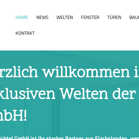
HOME
NEWS
WELTEN
FENSTER
TÜREN
BAU
KONTAKT
rzlich willkommen 
klusiven Welten der
bH!
chtel GmbH ist Ihr starker Partner aus Flachslanden, we