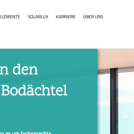
ELEMENTE
SOLARLUX
KARRIERE
ÜBER UNS
in den
 Bodächtel
nn es um fachgerechte