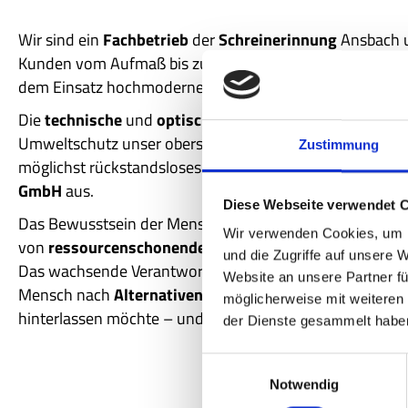
Wir sind ein
Fachbetrieb
der
Schreinerinnung
Ansbach u
Kunden vom Aufmaß bis zur Montage mit unserer jahrze
dem Einsatz hochmoderner Technik.
Die
technische
und
optische
Restaurierung ist unsere L
Umweltschutz unser oberstes Ziel. Mülltrennung, Verw
Zustimmung
möglichst rückstandsloses sowie sauberes Arbeiten zei
GmbH
aus.
Diese Webseite verwendet 
Das Bewusstsein der Menschen ändert sich endlich und 
Wir verwenden Cookies, um I
von
ressourcenschonenden
Naturmaterialien
verbreitet
und die Zugriffe auf unsere 
Das wachsende Verantwortungsgefühl für unseren Planet
Website an unsere Partner fü
Mensch nach
Alternativen
umschaut und seinen
Nachf
möglicherweise mit weiteren
hinterlassen möchte – und sich dadurch sogar seine W
der Dienste gesammelt habe
E
Notwendig
i
n