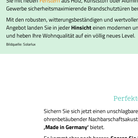
Sie mit neuen
Fenstern
aus Holz, Kunststoff oder Alumin
Gewerbe sicherheitsmaximierende Brandschutztüren ben
Mit den robusten, witterungsbeständigen und wertvolle
Angebot landen Sie in jeder
Hinsicht
einen modernen u
und heben Ihre Wohnqualität auf ein völlig neues Level.
Bildquelle: Solarlux
Perfekt
Sichern Sie sich jetzt einen unschlagbar
ohrenbetäubender Nachbarschaftsakustik.
‚Made in Germany‘
bietet.