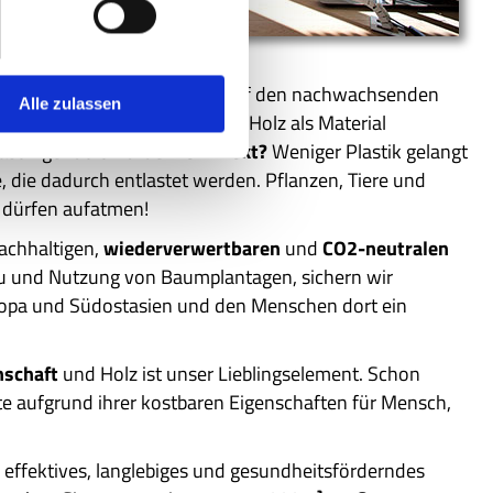
 dringlicheren Grund, ab jetzt auf den nachwachsenden
Alle zulassen
en Sie uns alle an den Stellen Holz als Material
lastik genutzt wurde.
Der Effekt?
Weniger Plastik gelangt
 die dadurch entlastet werden. Pflanzen, Tiere und
 dürfen aufatmen!
nachhaltigen,
wiederverwertbaren
und
CO2-neutralen
u und Nutzung von Baumplantagen, sichern wir
uropa und Südostasien und den Menschen dort ein
nschaft
und Holz ist unser Lieblingselement. Schon
e aufgrund ihrer kostbaren Eigenschaften für Mensch,
.
 effektives, langlebiges und gesundheitsförderndes