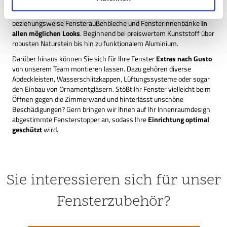
spezialisiert, auch hier
individuelle Wünsche
zu realisieren. So
h
erhalten Sie bei uns unterschiedliche Insektenschutzsysteme
l
beziehungsweise Fensteraußenbleche und Fensterinnenbänke
in
allen möglichen Looks
. Beginnend bei preiswertem Kunststoff über
robusten Naturstein bis hin zu funktionalem Aluminium.
Darüber hinaus können Sie sich für Ihre Fenster
Extras nach Gusto
von unserem Team montieren lassen. Dazu gehören diverse
Abdeckleisten, Wasserschlitzkappen, Lüftungssysteme oder sogar
den Einbau von Ornamentgläsern. Stößt Ihr Fenster vielleicht beim
Öffnen gegen die Zimmerwand und hinterlässt unschöne
Beschädigungen? Gern bringen wir Ihnen auf Ihr Innenraumdesign
abgestimmte Fensterstopper an, sodass Ihre
Einrichtung optimal
geschützt
wird.
Sie interessieren sich für unser
Fensterzubehör?