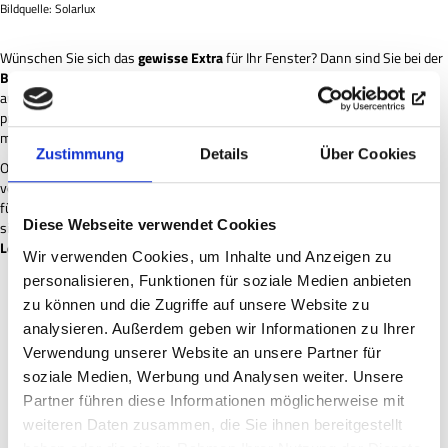
Bildquelle: Solarlux
Wünschen Sie sich das
gewisse
Extra
für Ihr Fenster? Dann sind Sie bei der
Bodächtel
GmbH
an der richtigen Adresse. Bei uns erhalten Sie
ausschließlich individuelle Anfertigungen für Ihre Fenster und einen
professionellen Montageservice, bei dem Sie sich um nichts kümmern
müssen.
Zustimmung
Details
Über Cookies
Ob
mechanische
Sicherungen
und unterstützendes
Equipment
als Schutz
vor Einbrechern oder optisch wertvolle und höchst ästhetische Beschläge
für Glas oder Rahmen: Wir erfüllen Ihnen
Ihren
Wunsch
, damit Sie sich
Diese Webseite verwendet Cookies
sicher und in Ihren eigenen vier Wänden gut aufgehoben fühlen. Das
Preis-
Leistungs-Verhältnis
bleibt dabei immer attraktiv für Sie.
Wir verwenden Cookies, um Inhalte und Anzeigen zu
personalisieren, Funktionen für soziale Medien anbieten
zu können und die Zugriffe auf unsere Website zu
analysieren. Außerdem geben wir Informationen zu Ihrer
Verwendung unserer Website an unsere Partner für
soziale Medien, Werbung und Analysen weiter. Unsere
Partner führen diese Informationen möglicherweise mit
weiteren Daten zusammen, die Sie ihnen bereitgestellt